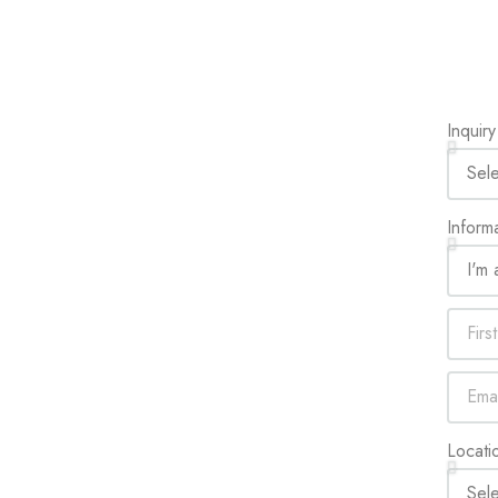
Inquir
Inform
Locati