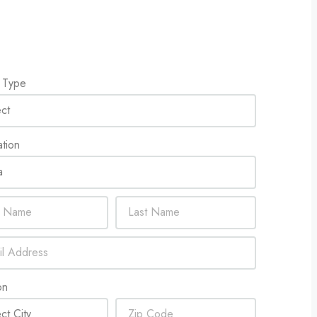
y Type
ation
on