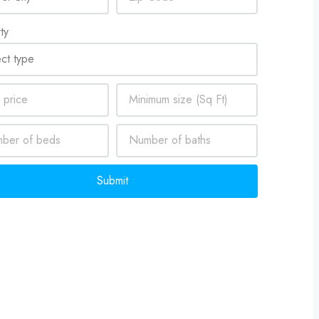
ty
Submit